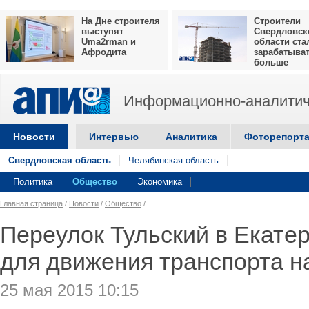
На Дне строителя
Строители
выступят
Свердловск
Uma2rman и
области ста
Афродита
зарабатыва
больше
Информационно-аналитич
Новости
Интервью
Аналитика
Фоторепорт
Свердловская область
Челябинская область
Политика
Общество
Экономика
Главная страница
/
Новости
/
Общество
/
Переулок Тульский в Екате
для движения транспорта н
25 мая 2015 10:15