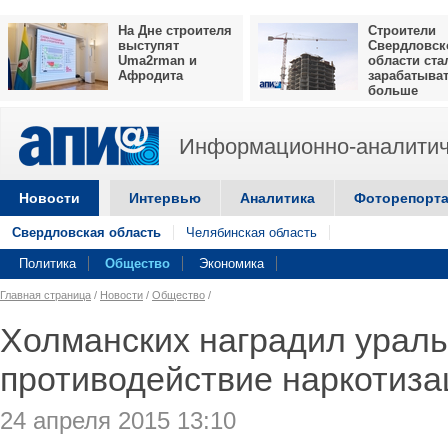
На Дне строителя
Строители
выступят
Свердловск
Uma2rman и
области ста
Афродита
зарабатыва
больше
Информационно-аналитич
Новости
Интервью
Аналитика
Фоторепорт
Свердловская область
Челябинская область
Политика
Общество
Экономика
Главная страница
/
Новости
/
Общество
/
Холманских наградил урал
противодействие наркотиза
24 апреля 2015 13:10