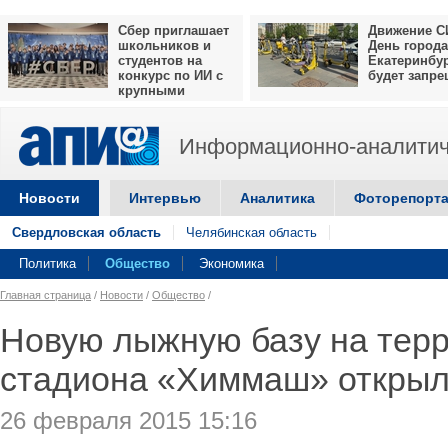
Сбер приглашает
Движение С
школьников и
День города
студентов на
Екатеринбу
конкурс по ИИ с
будет запр
крупными
призами
Информационно-аналитич
Новости
Интервью
Аналитика
Фоторепорт
Свердловская область
Челябинская область
Политика
Общество
Экономика
Главная страница
/
Новости
/
Общество
/
Новую лыжную базу на терр
стадиона «Химмаш» открыл
26 февраля 2015 15:16