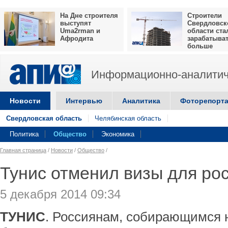
На Дне строителя
Строители
выступят
Свердловск
Uma2rman и
области ста
Афродита
зарабатыва
больше
Информационно-аналитич
Новости
Интервью
Аналитика
Фоторепорт
Свердловская область
Челябинская область
Политика
Общество
Экономика
Главная страница
/
Новости
/
Общество
/
Тунис отменил визы для ро
5 декабря 2014 09:34
ТУНИС
. Россиянам, собирающимся н