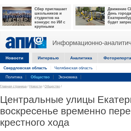
Сбер приглашает
Движение С
школьников и
День города
студентов на
Екатеринбу
конкурс по ИИ с
будет запр
крупными
призами
Информационно-аналитич
Новости
Интервью
Аналитика
Фоторепорт
Свердловская область
Челябинская область
Политика
Общество
Экономика
Главная страница
/
Новости
/
Общество
/
Центральные улицы Екатери
воскресенье временно пере
крестного хода