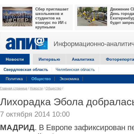
Сбер приглашает
Движение С
школьников и
День города
студентов на
Екатеринбу
конкурс по ИИ с
будет запр
крупными
призами
Информационно-аналитич
Новости
Интервью
Аналитика
Фоторепорт
Свердловская область
Челябинская область
Политика
Общество
Экономика
Главная страница
/
Новости
/
Общество
/
Лихорадка Эбола добралас
7 октября 2014 10:00
МАДРИД
. В Европе зафиксирован 