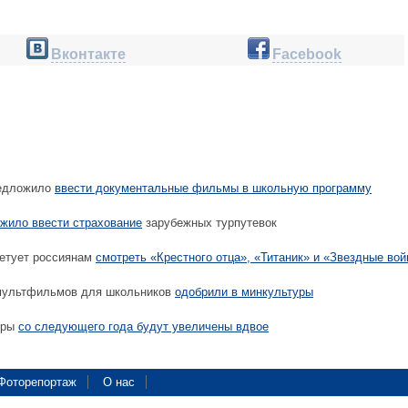
Вконтакте
Facebook
едложило
ввести документальные фильмы в школьную программу
жило ввести страхование
зарубежных турпутевок
етует россиянам
смотреть «Крестного отца», «Титаник» и «Звездные во
мультфильмов для школьников
одобрили в минкультуры
уры
со следующего года будут увеличены вдвое
Фоторепортаж
О нас