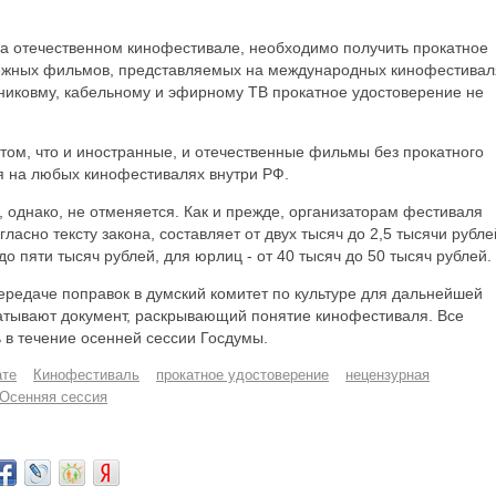
на отечественном кинофестивале, необходимо получить прокатное
бежных фильмов, представляемых на международных кинофестивал
тниковму, кабельному и эфирному ТВ прокатное удостоверение не
 том, что и иностранные, и отечественные фильмы без прокатного
я на любых кинофестивалях внутри РФ.
 однако, не отменяется. Как и прежде, организаторам фестиваля
гласно тексту закона, составляет от двух тысяч до 2,5 тысячи рубле
до пяти тысяч рублей, для юрлиц - от 40 тысяч до 50 тысяч рублей.
ередаче поправок в думский комитет по культуре для дальнейшей
батывают документ, раскрывающий понятие кинофестиваля. Все
 в течение осенней сессии Госдумы.
ате
Кинофестиваль
прокатное удостоверение
нецензурная
Осенняя сессия