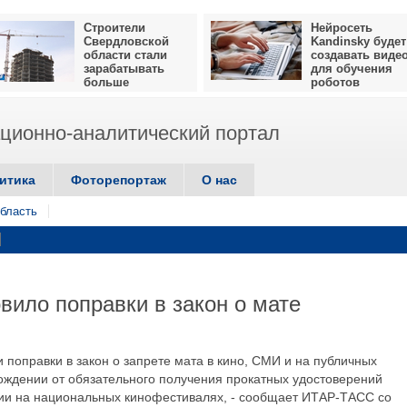
Строители
Нейросеть
Свердловской
Kandinsky будет
области стали
создавать виде
зарабатывать
для обучения
больше
роботов
ионно-аналитический портал
итика
Фоторепортаж
О нас
бласть
вило поправки в закон о мате
 поправки в закон о запрете мата в кино, СМИ и на публичных
ождении от обязательного получения прокатных удостоверений
ии на национальных кинофестивалях, - сообщает ИТАР-ТАСС со