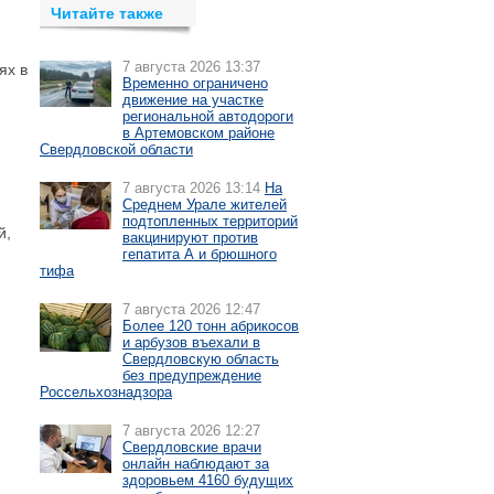
Читайте также
7 августа 2026 13:37
ях в
Временно ограничено
движение на участке
региональной автодороги
в Артемовском районе
Свердловской области
7 августа 2026 13:14
На
Среднем Урале жителей
подтопленных территорий
й,
вакцинируют против
гепатита А и брюшного
тифа
7 августа 2026 12:47
Более 120 тонн абрикосов
и арбузов въехали в
Свердловскую область
без предупреждение
Россельхознадзора
7 августа 2026 12:27
Свердловские врачи
онлайн наблюдают за
здоровьем 4160 будущих