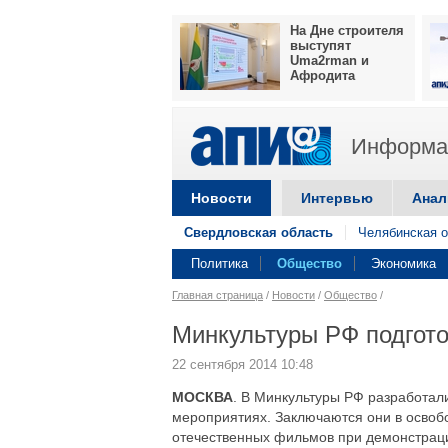
На Дне строителя
выступят
Uma2rman и
Афродита
Информац
Новости
Интервью
Анал
Свердловская область
Челябинская о
Политика
Общество
Экономика
Главная страница
/
Новости
/
Общество
/
Минкультуры РФ подгото
22 сентября 2014 10:48
МОСКВА
. В Минкультуры РФ разработали
мероприятиях. Заключаются они в освоб
отечественных фильмов при демонстрац