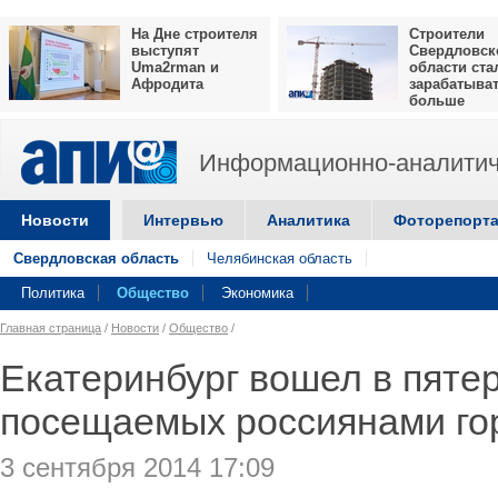
На Дне строителя
Строители
выступят
Свердловск
Uma2rman и
области ста
Афродита
зарабатыва
больше
Информационно-аналитич
Новости
Интервью
Аналитика
Фоторепорт
Свердловская область
Челябинская область
Политика
Общество
Экономика
Главная страница
/
Новости
/
Общество
/
Екатеринбург вошел в пяте
посещаемых россиянами го
3 сентября 2014 17:09