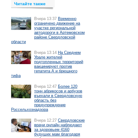
Читайте также
Вчера 13:37
Временно
ограничено движение на
участке региональной
автодороги в Артемовском
районе Свердловской
области
Вчера 13:14
На Среднем
Урале жителей
подтопленных территорий
вакцинируют против
гепатита А и брюшного
тифа
Вчера 12:47
Более 120
тонн абрикосов и арбузов
въехали в Свердловскую
область без
предупреждение
Россельхознадзора
Вчера 12:27
Свердловские
врачи онлайн наблюдают
за здоровьем 4160
будущих мам благодаря