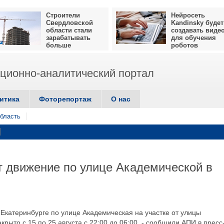
Строители
Нейросеть
Свердловской
Kandinsky будет
области стали
создавать виде
зарабатывать
для обучения
больше
роботов
ионно-аналитический портал
итика
Фоторепортаж
О нас
бласть
т движение по улице Академической в
 Екатеринбурге по улице Академическая на участке от улицы
крыто с 15 по 25 августа с 22:00 до 06:00, - сообщили АПИ в пресс