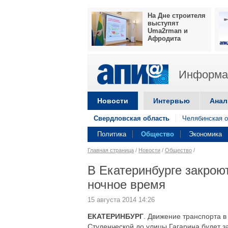
На Дне строителя
выступят
Uma2rman и
Афродита
Информац
Новости
Интервью
Анал
Свердловская область
Челябинская о
Политика
Общество
Экономика
Главная страница
/
Новости
/
Общество
/
В Екатеринбурге закрою
ночное время
15 августа 2014 14:26
ЕКАТЕРИНБУРГ
. Движение транспорта в
Студенческой до улицы Гагарина будет за