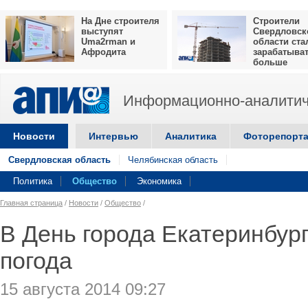
На Дне строителя
Строители
выступят
Свердловск
Uma2rman и
области ста
Афродита
зарабатыва
больше
Информационно-аналитич
Новости
Интервью
Аналитика
Фоторепорт
Свердловская область
Челябинская область
Политика
Общество
Экономика
Главная страница
/
Новости
/
Общество
/
В День города Екатеринбур
погода
15 августа 2014 09:27