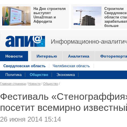
На Дне строителя
Строители
выступят
Свердловск
Uma2rman и
области ста
Афродита
зарабатыва
больше
Информационно-аналитич
Новости
Интервью
Аналитика
Фоторепорт
Свердловская область
Челябинская область
Политика
Общество
Экономика
Главная страница
/
Новости
/
Общество
/
Фестиваль «Стенограффия»
посетит всемирно известны
26 июня 2014 15:14