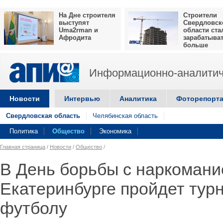
На Дне строителя
Строители
выступят
Свердловск
Uma2rman и
области ста
Афродита
зарабатыва
больше
Информационно-аналитич
Новости
Интервью
Аналитика
Фоторепорт
Свердловская область
Челябинская область
Политика
Общество
Экономика
Главная страница
/
Новости
/
Общество
/
В День борьбы с наркомани
Екатеринбурге пройдет турн
футболу