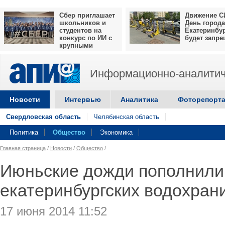
Сбер приглашает
Движение С
школьников и
День города
студентов на
Екатеринбу
конкурс по ИИ с
будет запр
крупными
призами
Информационно-аналитич
Новости
Интервью
Аналитика
Фоторепорт
Свердловская область
Челябинская область
Политика
Общество
Экономика
Главная страница
/
Новости
/
Общество
/
Июньские дожди пополнили
екатеринбургских водохра
17 июня 2014 11:52