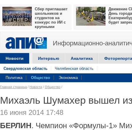
Сбер приглашает
Движение С
школьников и
День города
студентов на
Екатеринбу
конкурс по ИИ с
будет запр
крупными
призами
Информационно-аналитич
Новости
Интервью
Аналитика
Фоторепорт
Свердловская область
Челябинская область
Политика
Общество
Экономика
Главная страница
/
Новости
/
Общество
/
Михаэль Шумахер вышел из
16 июня 2014 17:48
БЕРЛИН
. Чемпион «Формулы-1» Ми