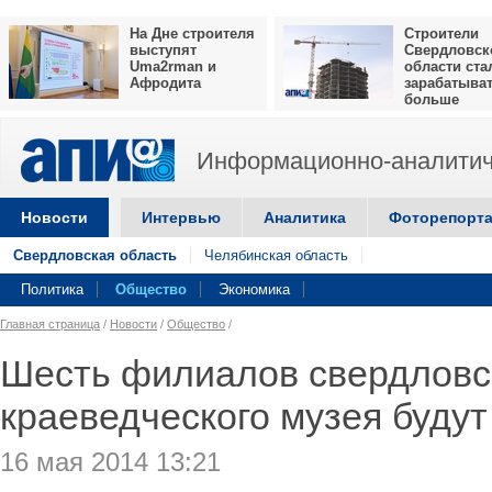
На Дне строителя
Строители
выступят
Свердловск
Uma2rman и
области ста
Афродита
зарабатыва
больше
Информационно-аналитич
Новости
Интервью
Аналитика
Фоторепорт
Свердловская область
Челябинская область
Политика
Общество
Экономика
Главная страница
/
Новости
/
Общество
/
Шесть филиалов свердловс
краеведческого музея будут
16 мая 2014 13:21