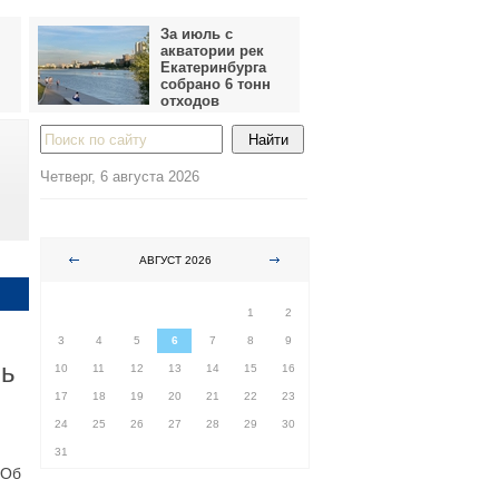
За июль с
акватории рек
Екатеринбурга
собрано 6 тонн
отходов
Четверг, 6 августа 2026
АВГУСТ 2026
ПН
ВТ
СР
ЧТ
ПТ
СБ
ВС
1
2
3
4
5
6
7
8
9
чь
10
11
12
13
14
15
16
17
18
19
20
21
22
23
24
25
26
27
28
29
30
31
 Об