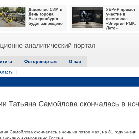
Движение СИМ в
УБРиР примет
День города
участие в
Екатеринбурга
фестивале
будет запрещено
«Энергия РМК.
Лето»
ионно-аналитический портал
итика
Фоторепортаж
О нас
бласть
ии Татьяна Самойлова скончалась в но
ьяна Самойлова скончалась в ночь на пятое мая, на 81 году жизни.
 гильдию актеров кино России.