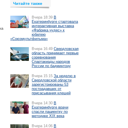
Читайте также
Вчера 18:39
В
Екатеринбурге стартовала
интерактивная выставка
на
«Фабрика чудес» к
юбилею
«Союзмультфильма»
Вчера 16:49
Свердловская
область принимает первые
соревнования
Спартакиады народов
России по бадминтону
Вчера 15:15
За неделю в
Свердловской области
зарегистрированы 53
пострадавших от
присасывания клещей
Вчера 14:30
В
Екатеринбурге врачи
спасли пациентку по
методике XIX века
Вчера 14:06
В