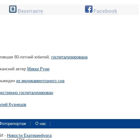
Вконтакте
Facebook
тившая 80-летний юбилей,
госпитализирована
канский актер
Микки Руни
 выведен
из медикаментозного сна
экстренно госпитализирован
олий Кузнецов
Фоторепортаж
О нас
ПИ -
Новости Екатеринбурга