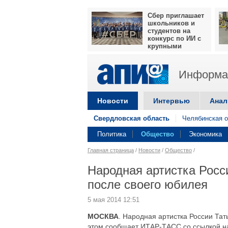
Сбер приглашает
школьников и
студентов на
конкурс по ИИ с
крупными
призами
Информац
Новости
Интервью
Анал
Свердловская область
Челябинская о
Политика
Общество
Экономика
Главная страница
/
Новости
/
Общество
/
Народная артистка Росс
после своего юбилея
5 мая 2014 12:51
МОСКВА
. Народная артистка России Тат
этом сообщает ИТАР-ТАСС со ссылкой на