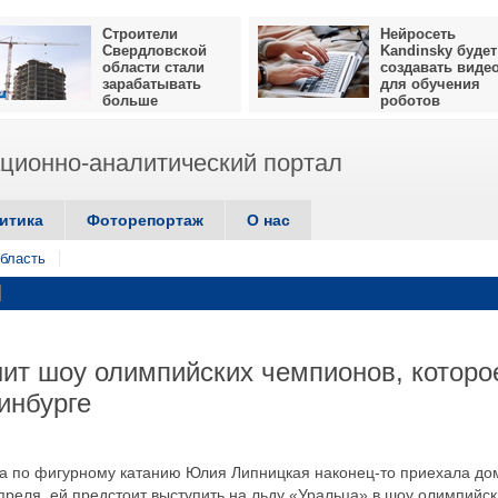
Строители
Нейросеть
Свердловской
Kandinsky будет
области стали
создавать виде
зарабатывать
для обучения
больше
роботов
ионно-аналитический портал
итика
Фоторепортаж
О нас
бласть
ит шоу олимпийских чемпионов, которо
инбурге
а по фигурному катанию Юлия Липницкая наконец-то приехала до
 апреля, ей предстоит выступить на льду «Уральца» в шоу олимпийс