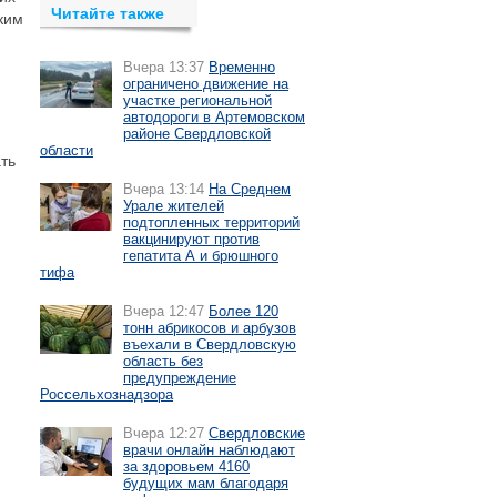
Читайте также
ким
Вчера 13:37
Временно
ограничено движение на
участке региональной
автодороги в Артемовском
районе Свердловской
области
ть
Вчера 13:14
На Среднем
Урале жителей
подтопленных территорий
вакцинируют против
гепатита А и брюшного
тифа
Вчера 12:47
Более 120
тонн абрикосов и арбузов
въехали в Свердловскую
область без
предупреждение
Россельхознадзора
Вчера 12:27
Свердловские
врачи онлайн наблюдают
за здоровьем 4160
будущих мам благодаря