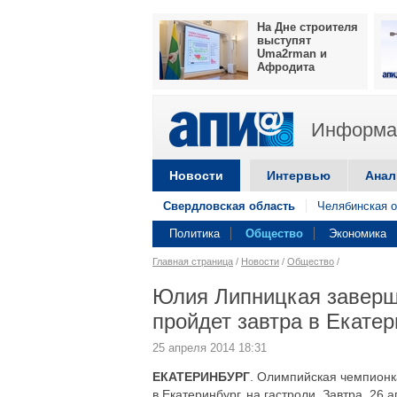
На Дне строителя
выступят
Uma2rman и
Афродита
Информац
Новости
Интервью
Анал
Свердловская область
Челябинская о
Политика
Общество
Экономика
Главная страница
/
Новости
/
Общество
/
Юлия Липницкая заверш
пройдет завтра в Екатер
25 апреля 2014 18:31
ЕКАТЕРИНБУРГ
. Олимпийская чемпионк
в Екатеринбург, на гастроли. Завтра, 26