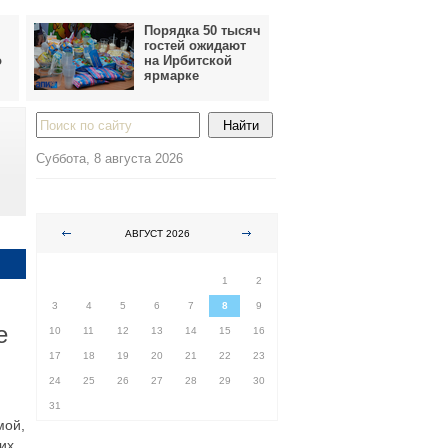
Порядка 50 тысяч
гостей ожидают
о
на Ирбитской
ярмарке
Суббота, 8 августа 2026
АВГУСТ 2026
ПН
ВТ
СР
ЧТ
ПТ
СБ
ВС
1
2
3
4
5
6
7
8
9
е
10
11
12
13
14
15
16
17
18
19
20
21
22
23
24
25
26
27
28
29
30
31
мой,
ких