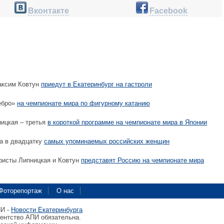
Вконтакте
Facebook
аксим Ковтун
приедут в Екатеринбург на гастроли
ебро»
на чемпионате мира по фигурному катанию
ицкая – третья
в короткой программе на чемпионате мира в Японии
а в двадцатку
самых упоминаемых российских женщин
ристы Липницкая и Ковтун
представят Россию на чемпионате мира
Фоторепортаж
О нас
ПИ -
Новости Екатеринбурга
гентство АПИ обязательна.