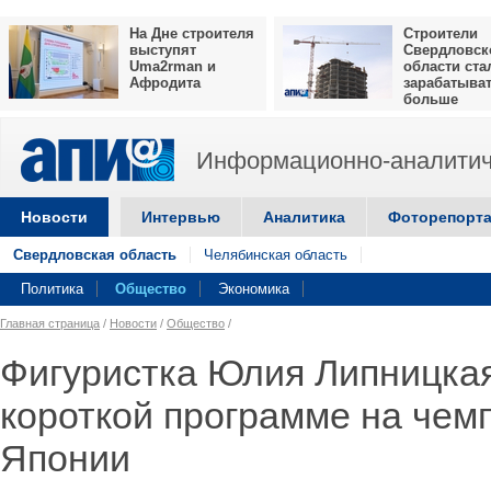
На Дне строителя
Строители
выступят
Свердловск
Uma2rman и
области ста
Афродита
зарабатыва
больше
Информационно-аналитич
Новости
Интервью
Аналитика
Фоторепорт
Свердловская область
Челябинская область
Политика
Общество
Экономика
Главная страница
/
Новости
/
Общество
/
Фигуристка Юлия Липницкая
короткой программе на чем
Японии