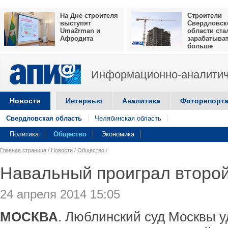
На Дне строителя
Строители
выступят
Свердловск
Uma2rman и
области ста
Афродита
зарабатыва
больше
Информационно-аналитич
Новости
Интервью
Аналитика
Фоторепорт
Свердловская область
Челябинская область
Политика
Общество
Экономика
Главная страница
/
Новости
/
Общество
/
Навальный проиграл второй
24 апреля 2014 15:05
МОСКВА
. Люблинский суд Москвы 