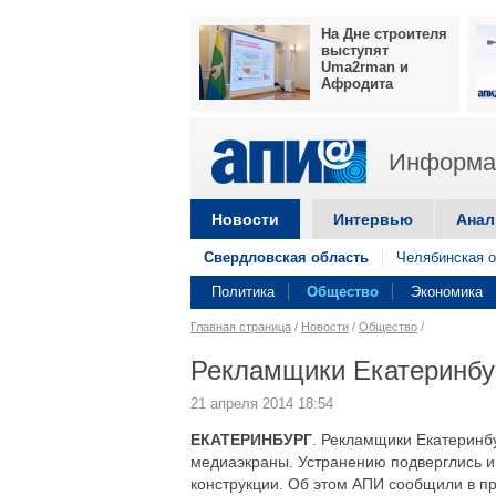
На Дне строителя
выступят
Uma2rman и
Афродита
Информац
Новости
Интервью
Анал
Свердловская область
Челябинская о
Политика
Общество
Экономика
Главная страница
/
Новости
/
Общество
/
Рекламщики Екатеринбу
21 апреля 2014 18:54
ЕКАТЕРИНБУРГ
. Рекламщики Екатеринб
медиаэкраны. Устранению подверглись 
конструкции. Об этом АПИ сообщили в п