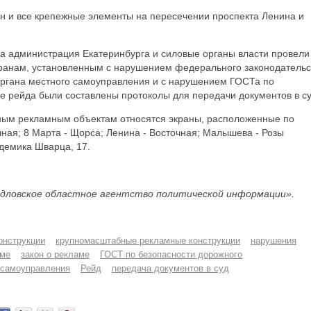
ан и все крепежные элементы на пересечении проспекта Ленина и
а администрация Екатеринбурга и силовые органы власти провели
ранам, установленным с нарушением федерального законодательс
 органа местного самоуправления и с нарушением ГОСТа по
е рейда были составлены протоколы для передачи документов в су
ным рекламным объектам относятся экраны, расположенные по
ая; 8 Марта - Щорса; Ленина - Восточная; Малышева - Розы
демика Шварца, 17.
дловское областное агентство политической информации».
онструкции
крупномасштабные рекламные конструкции
нарушения
аме
закон о рекламе
ГОСТ по безопасности дорожного
 самоуправления
Рейд
передача документов в суд