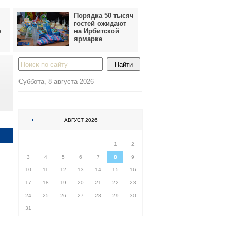
Порядка 50 тысяч
гостей ожидают
о
на Ирбитской
ярмарке
Суббота, 8 августа 2026
АВГУСТ 2026
ПН
ВТ
СР
ЧТ
ПТ
СБ
ВС
1
2
3
4
5
6
7
8
9
ы
10
11
12
13
14
15
16
17
18
19
20
21
22
23
24
25
26
27
28
29
30
31