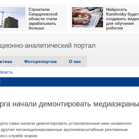
Строители
Нейросеть
Свердловской
Kandinsky будет
области стали
создавать виде
зарабатывать
для обучения
больше
роботов
ионно-аналитический портал
итика
Фоторепортаж
О нас
бласть
рга начали демонтировать медиаэкран
урга сами начали демонтировать установленные ими незаконно
и другие несанкционированные крупномасштабные рекламные
ресс-службе мэрии.