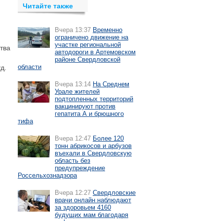
Читайте также
Вчера 13:37
Временно
ограничено движение на
участке региональной
тва
автодороги в Артемовском
районе Свердловской
области
д.
Вчера 13:14
На Среднем
Урале жителей
подтопленных территорий
вакцинируют против
гепатита А и брюшного
тифа
Вчера 12:47
Более 120
тонн абрикосов и арбузов
въехали в Свердловскую
область без
предупреждение
Россельхознадзора
Вчера 12:27
Свердловские
врачи онлайн наблюдают
за здоровьем 4160
будущих мам благодаря