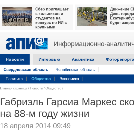
Сбер приглашает
Движение С
школьников и
День города
студентов на
Екатеринбу
конкурс по ИИ с
будет запр
крупными
призами
Информационно-аналитич
Новости
Интервью
Аналитика
Фоторепорт
Свердловская область
Челябинская область
Политика
Общество
Экономика
Главная страница
/
Новости
/
Общество
/
Габриэль Гарсиа Маркес ск
на 88-м году жизни
18 апреля 2014 09:49