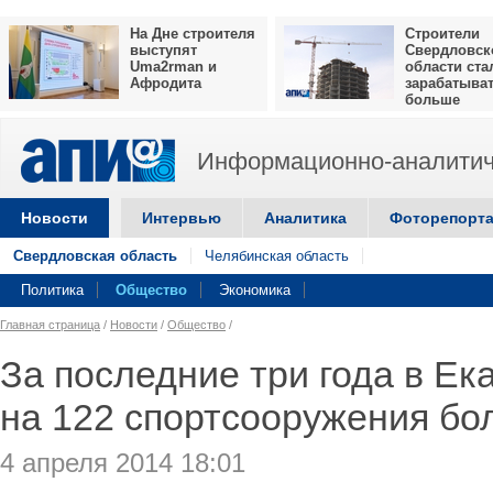
На Дне строителя
Строители
выступят
Свердловск
Uma2rman и
области ста
Афродита
зарабатыва
больше
Информационно-аналитич
Новости
Интервью
Аналитика
Фоторепорт
Свердловская область
Челябинская область
Политика
Общество
Экономика
Главная страница
/
Новости
/
Общество
/
За последние три года в Ек
на 122 спортсооружения б
4 апреля 2014 18:01