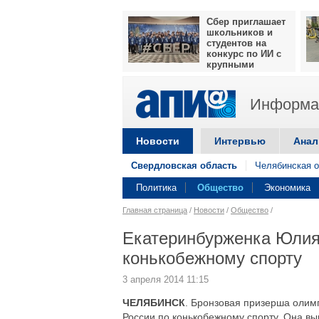
Сбер приглашает
школьников и
студентов на
конкурс по ИИ с
крупными
призами
Информац
Новости
Интервью
Анал
Свердловская область
Челябинская о
Политика
Общество
Экономика
Главная страница
/
Новости
/
Общество
/
Екатеринбурженка Юлия
конькобежному спорту
3 апреля 2014 11:15
ЧЕЛЯБИНСК
. Бронзовая призерша олим
России по конькобежному спорту. Она вы