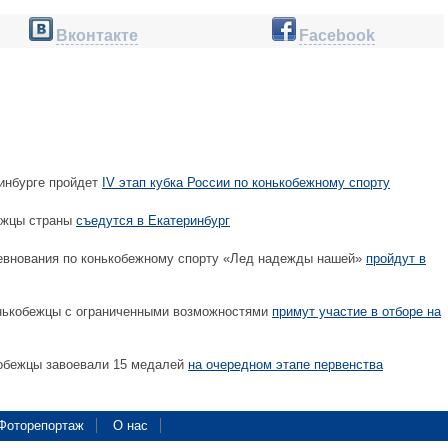
Вконтакте
Facebook
инбурге пройдет
IV этап кубка России по конькобежному спорту
ежцы страны
съедутся в Екатеринбург
евнования по конькобежному спорту «Лед надежды нашей»
пройдут в
нькобежцы с ограниченными возможностями
примут участие в отборе на
обежцы завоевали 15 медалей
на очередном этапе первенства
Фоторепортаж
О нас