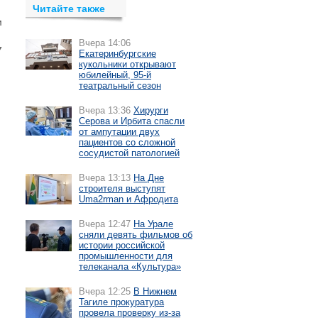
Читайте также
м
Вчера 14:06
7
Екатеринбургские
кукольники открывают
юбилейный, 95-й
театральный сезон
Вчера 13:36
Хирурги
Серова и Ирбита спасли
от ампутации двух
пациентов со сложной
сосудистой патологией
Вчера 13:13
На Дне
строителя выступят
Uma2rman и Афродита
Вчера 12:47
На Урале
сняли девять фильмов об
истории российской
промышленности для
телеканала «Культура»
Вчера 12:25
В Нижнем
Тагиле прокуратура
провела проверку из-за