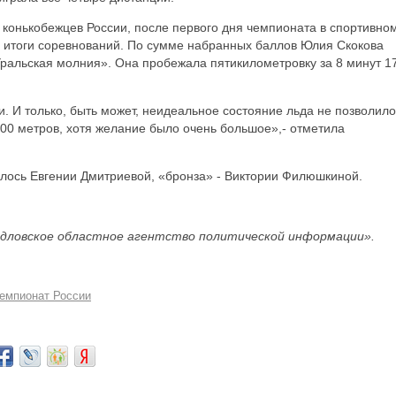
 конькобежцев России, после первого дня чемпионата в спортивно
 итоги соревнований. По сумме набранных баллов Юлия Скокова
Уральская молния». Она пробежала пятикилометровку за 8 минут 1
и. И только, быть может, неидеальное состояние льда не позволило
500 метров, хотя желание было очень большое»,- отметила
ось Евгении Дмитриевой, «бронза» - Виктории Филюшкиной.
дловское областное агентство политической информации».
емпионат России