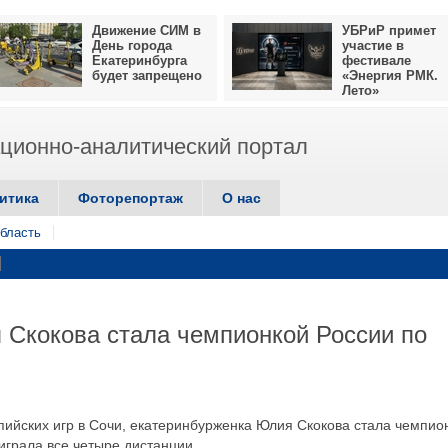
Движение СИМ в
УБРиР примет
День города
участие в
Екатеринбурга
фестивале
будет запрещено
«Энергия РМК.
Лето»
ионно-аналитический портал
итика
Фоторепортаж
О нас
бласть
 Скокова стала чемпионкой России по
пийских игр в Сочи, екатеринбурженка Юлия Скокова стала чемпио
играла все четыре дистанции.