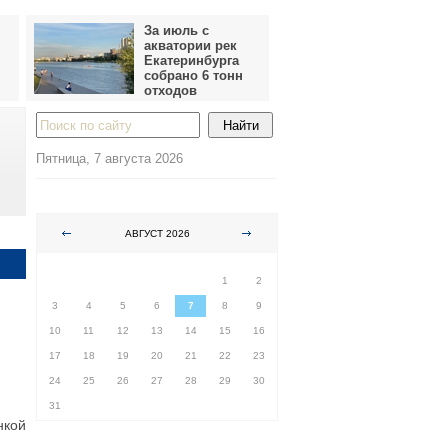
За июль с
акватории рек
Екатеринбурга
собрано 6 тонн
отходов
Пятница, 7 августа 2026
АВГУСТ 2026
ПН
ВТ
СР
ЧТ
ПТ
СБ
ВС
1
2
3
4
5
6
7
8
9
10
11
12
13
14
15
16
17
18
19
20
21
22
23
24
25
26
27
28
29
30
31
нкой