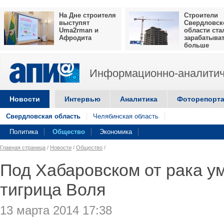
На Дне строителя
Строители
выступят
Свердловск
Uma2rman и
области ста
Афродита
зарабатыва
больше
Информационно-аналитич
Новости
Интервью
Аналитика
Фоторепорт
Свердловская область
Челябинская область
Политика
Общество
Экономика
Главная страница
/
Новости
/
Общество
/
Под Хабаровском от рака у
тигрица Воля
13 марта 2014 17:38