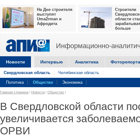
На Дне строителя
Строители
выступят
Свердловск
Uma2rman и
области ста
Афродита
зарабатыва
больше
Информационно-аналитич
Новости
Интервью
Аналитика
Фоторепорт
Свердловская область
Челябинская область
Политика
Общество
Экономика
Главная страница
/
Новости
/
Общество
/
В Свердловской области по
увеличивается заболеваемо
ОРВИ