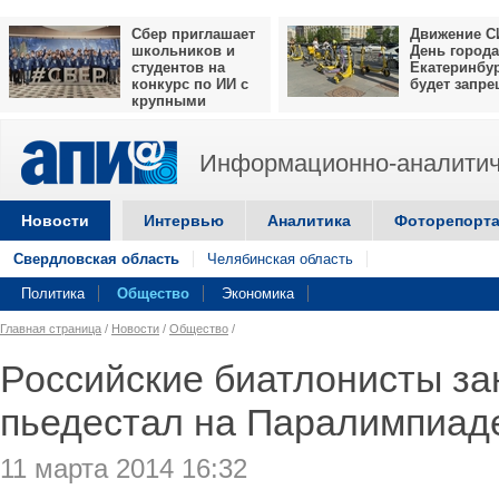
Сбер приглашает
Движение С
школьников и
День города
студентов на
Екатеринбу
конкурс по ИИ с
будет запр
крупными
призами
Информационно-аналитич
Новости
Интервью
Аналитика
Фоторепорт
Свердловская область
Челябинская область
Политика
Общество
Экономика
Главная страница
/
Новости
/
Общество
/
Российские биатлонисты за
пьедестал на Паралимпиад
11 марта 2014 16:32