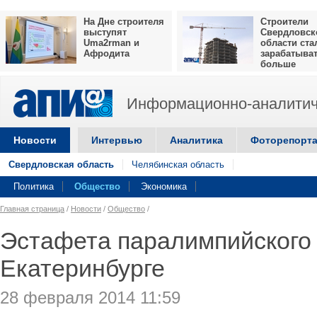
На Дне строителя
Строители
выступят
Свердловск
Uma2rman и
области ста
Афродита
зарабатыва
больше
Информационно-аналитич
Новости
Интервью
Аналитика
Фоторепорт
Свердловская область
Челябинская область
Политика
Общество
Экономика
Главная страница
/
Новости
/
Общество
/
Эстафета паралимпийского 
Екатеринбурге
28 февраля 2014 11:59