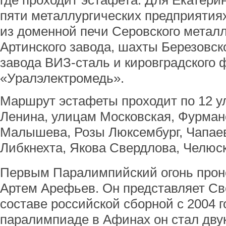
где проходит эстафета. Для Екатери
пяти металлургических предприятия
из доменной печи Серовского металл
Артинского завода, шахты Березовско
завода ВИЗ-сталь и кировградского
«Уралэлектромедь».
Маршрут эстафеты проходит по 12 ул
Ленина, улицам Московская, Фурмано
Малышева, Розы Люксембург, Чапаев
Либкнехта, Якова Свердлова, Челюс
Первым Паралимпийский огонь проне
Артем Арефьев. Он представляет Св
составе российской сборной с 2004 г
паралимпиаде в Афинах он стал дву