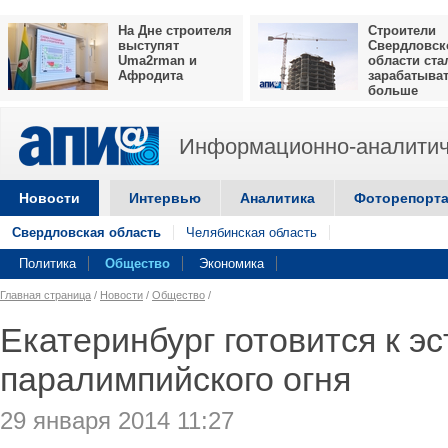
На Дне строителя
Строители
выступят
Свердловск
Uma2rman и
области ста
Афродита
зарабатыва
больше
Информационно-аналитич
Новости
Интервью
Аналитика
Фоторепорт
Свердловская область
Челябинская область
Политика
Общество
Экономика
Главная страница
/
Новости
/
Общество
/
Екатеринбург готовится к э
паралимпийского огня
29 января 2014 11:27