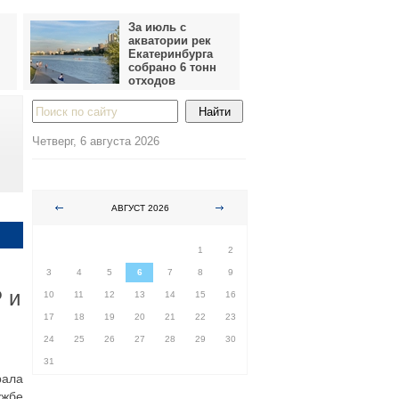
За июль с
акватории рек
Екатеринбурга
собрано 6 тонн
отходов
Четверг, 6 августа 2026
АВГУСТ 2026
ПН
ВТ
СР
ЧТ
ПТ
СБ
ВС
1
2
3
4
5
6
7
8
9
 и
10
11
12
13
14
15
16
17
18
19
20
21
22
23
24
25
26
27
28
29
30
31
рала
ужбе