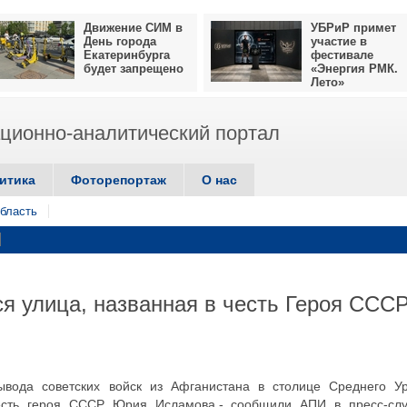
Движение СИМ в
УБРиР примет
День города
участие в
Екатеринбурга
фестивале
будет запрещено
«Энергия РМК.
Лето»
ионно-аналитический портал
итика
Фоторепортаж
О нас
бласть
ся улица, названная в честь Героя СССР
вода советских войск из Афганистана в столице Среднего У
честь героя СССР Юрия Исламова,- сообщили АПИ в пресс-сл