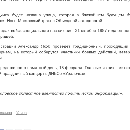
едчика будет названа улица, которая в ближайшем будущем б
жет Ново-Московский тракт с Объездной автодорогой.
дах войск специального назначения. 31 октября 1987 года он пог
арищей.
истрации Александр Якоб проведет традиционный, проходящий
рием, на который соберутся участники боевых действий, вете
и.
редственно в памятный день, 15 февраля. Главные из них - митин
 праздничный концерт в ДИВСе «Уралочка».
дловское областное агентство политической информации».
сламов
Улица