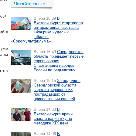
Читайте также
удет
Вчера 18:39
В
Екатеринбурге стартовала
интерактивная выставка
иб в
«Фабрика чудес» к
юбилею
«Союзмультфильма»
 уже
Вчера 16:49
Свердловская
раны
область принимает первые
соревнования
Спартакиады народов
России по бадминтону
г на
Вчера 15:15
За неделю в
Свердловской области
зарегистрированы 53
пострадавших от
присасывания клещей
Вчера 14:30
В
Екатеринбурге врачи
спасли пациентку по
методике XIX века
Вчера 14:06
В