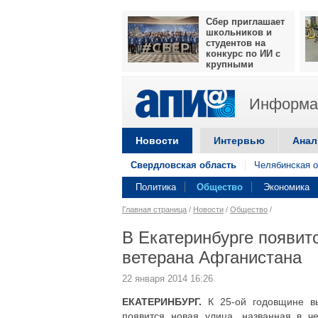
Сбер приглашает
школьников и
студентов на
конкурс по ИИ с
крупными
призами
Информац
Новости
Интервью
Анал
Свердловская область
Челябинская о
Политика
Общество
Экономика
Главная страница
/
Новости
/
Общество
/
В Екатеринбурге появит
ветерана Афганистана
22 января 2014 16:26
ЕКАТЕРИНБУРГ.
К 25-ой годовщине вы
появится новая улица, названная в 