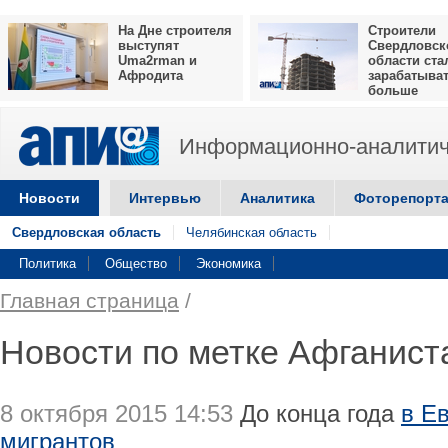
На Дне строителя
Строители
выступят
Свердловск
Uma2rman и
области ста
Афродита
зарабатыва
больше
Информационно-аналитич
Новости
Интервью
Аналитика
Фоторепорт
Свердловская область
Челябинская область
Политика
Общество
Экономика
Главная страница
/
Новости по метке Афганист
8 октября 2015 14:53
До конца года
в Е
мигрантов