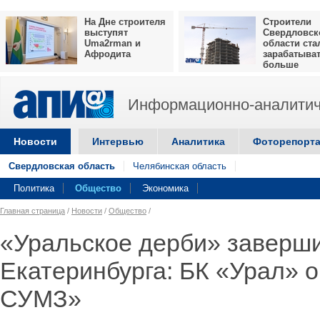
На Дне строителя
Строители
выступят
Свердловск
Uma2rman и
области ста
Афродита
зарабатыва
больше
Информационно-аналитич
Новости
Интервью
Аналитика
Фоторепорт
Свердловская область
Челябинская область
Политика
Общество
Экономика
Главная страница
/
Новости
/
Общество
/
«Уральское дерби» заверши
Екатеринбурга: БК «Урал» 
СУМЗ»