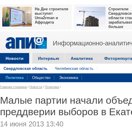
На Дне строителя
Строители
выступят
Свердловск
Uma2rman и
области ста
Афродита
зарабатыва
больше
Информационно-аналитич
Новости
Интервью
Аналитика
Фоторепорт
Свердловская область
Челябинская область
Политика
Общество
Экономика
Главная страница
/
Новости
/
Политика
/
Малые партии начали объед
преддверии выборов в Екат
14 июня 2013 13:40