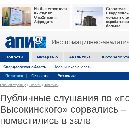
На Дне строителя
Строители
выступят
Свердловск
Uma2rman и
области ста
Афродита
зарабатыва
больше
Информационно-аналитич
Новости
Интервью
Аналитика
Фоторепорт
Свердловская область
Челябинская область
Политика
Общество
Экономика
Главная страница
/
Новости
/
Политика
/
Публичные слушания по «п
Высокинского» сорвались – 
поместились в зале