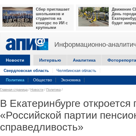
Сбер приглашает
Движение С
школьников и
День города
студентов на
Екатеринбу
конкурс по ИИ с
будет запр
крупными
призами
Информационно-аналитич
Новости
Интервью
Аналитика
Фоторепорт
Свердловская область
Челябинская область
Политика
Общество
Экономика
Главная страница
/
Новости
/
Политика
/
В Екатеринбурге откроется
«Российской партии пенсио
справедливость»