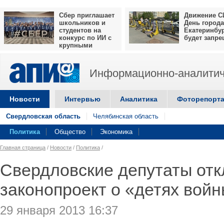
Сбер приглашает
Движение С
школьников и
День города
студентов на
Екатеринбу
конкурс по ИИ с
будет запр
крупными
призами
Информационно-аналитич
Новости
Интервью
Аналитика
Фоторепорт
Свердловская область
Челябинская область
Политика
Общество
Экономика
Главная страница
/
Новости
/
Политика
/
Свердловские депутаты от
законопроект о «детях вой
29 января 2013 16:37