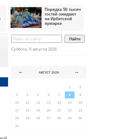
Порядка 50 тысяч
гостей ожидают
о
на Ирбитской
ярмарке
Суббота, 8 августа 2026
АВГУСТ 2026
ПН
ВТ
СР
ЧТ
ПТ
СБ
ВС
1
2
3
4
5
6
7
8
9
10
11
12
13
14
15
16
17
18
19
20
21
22
23
24
25
26
27
28
29
30
31
нной