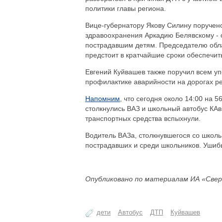
политики главы региона.
Вице-губернатору Якову Силину поручено
здравоохранения Аркадию Белявскому -
пострадавшим детям. Председателю обла
предстоит в кратчайшие сроки обеспечит
Евгений Куйвашев также поручил всем у
профилактике аварийности на дорогах ре
Напомним
, что сегодня около 14:00 на 
столкнулись ВАЗ и школьный автобус КАв
транспортных средства вспыхнули.
Водитель ВАЗа, столкнувшегося со школ
пострадавших и среди школьников. Ушибы
Опубликовано по материалам ИА «Свер
дети
Автобус
ДТП
Куйвашев