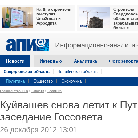
На Дне строителя
Строители
выступят
Свердловск
Uma2rman и
области ста
Афродита
зарабатыва
больше
Информационно-аналитич
Новости
Интервью
Аналитика
Фоторепорт
Свердловская область
Челябинская область
Политика
Общество
Экономика
Главная страница
/
Новости
/
Политика
/
Куйвашев снова летит к Пут
заседание Госсовета
26 декабря 2012 13:01