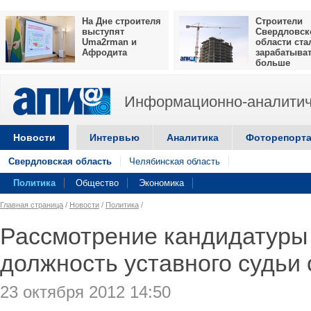
На Дне строителя
Строители
выступят
Свердловск
Uma2rman и
области ста
Афродита
зарабатыва
больше
Информационно-аналитич
Новости
Интервью
Аналитика
Фоторепорт
Свердловская область
Челябинская область
Политика
Общество
Экономика
Главная страница
/
Новости
/
Политика
/
Рассмотрение кандидатуры
должность уставного судьи
23 октября 2012 14:50