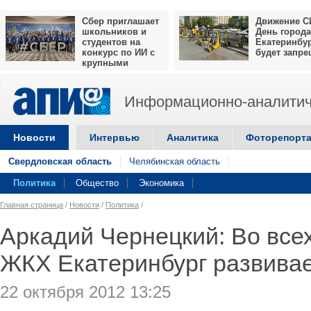
Сбер приглашает
Движение С
школьников и
День города
студентов на
Екатеринбу
конкурс по ИИ с
будет запр
крупными
призами
Информационно-аналитич
Новости
Интервью
Аналитика
Фоторепорт
Свердловская область
Челябинская область
Политика
Общество
Экономика
Главная страница
/
Новости
/
Политика
/
Аркадий Чернецкий: Во все
ЖКХ Екатеринбург развивае
22 октября 2012 13:25