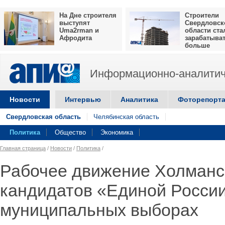
На Дне строителя
Строители
выступят
Свердловск
Uma2rman и
области ста
Афродита
зарабатыва
больше
Информационно-аналитич
Новости
Интервью
Аналитика
Фоторепорт
Свердловская область
Челябинская область
Политика
Общество
Экономика
Главная страница
/
Новости
/
Политика
/
Рабочее движение Холманс
кандидатов «Единой России
муниципальных выборах