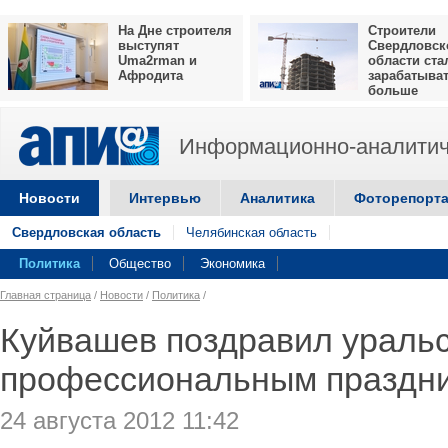
На Дне строителя
Строители
выступят
Свердловск
Uma2rman и
области ста
Афродита
зарабатыва
больше
Информационно-аналитич
Новости
Интервью
Аналитика
Фоторепорт
Свердловская область
Челябинская область
Политика
Общество
Экономика
Главная страница
/
Новости
/
Политика
/
Куйвашев поздравил уральс
профессиональным праздн
24 августа 2012 11:42