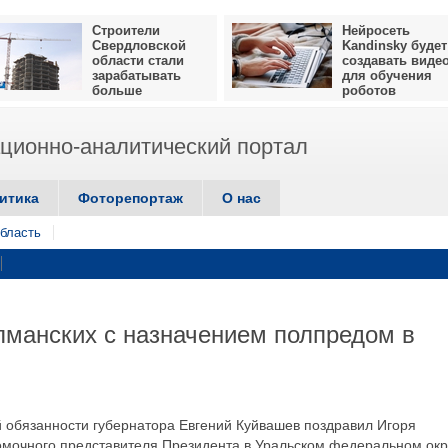
Строители
Нейросеть
Свердловской
Kandinsky будет
области стали
создавать виде
зарабатывать
для обучения
больше
роботов
ионно-аналитический портал
итика
Фоторепортаж
О нас
бласть
лманских с назначением полпредом в
бязанности губернатора Евгений Куйвашев поздравил Игоря
омочного представителя Президента в Уральском федеральном окр