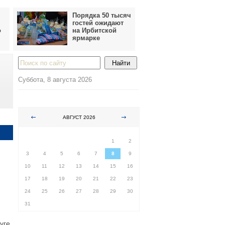
Порядка 50 тысяч
гостей ожидают
о
на Ирбитской
ярмарке
Суббота, 8 августа 2026
АВГУСТ 2026
ПН
ВТ
СР
ЧТ
ПТ
СБ
ВС
1
2
3
4
5
6
7
8
9
10
11
12
13
14
15
16
17
18
19
20
21
22
23
24
25
26
27
28
29
30
31
уге.