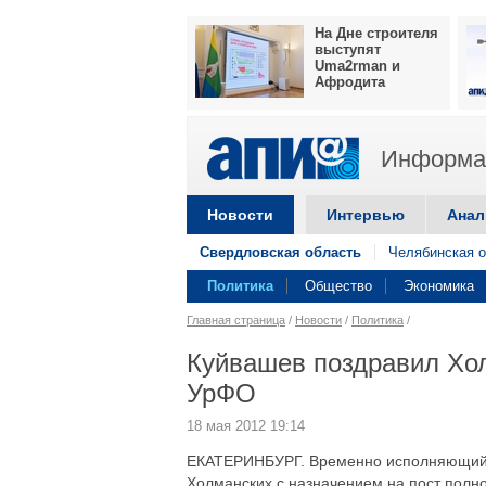
На Дне строителя
выступят
Uma2rman и
Афродита
Информац
Новости
Интервью
Анал
Свердловская область
Челябинская о
Политика
Общество
Экономика
Главная страница
/
Новости
/
Политика
/
Куйвашев поздравил Хо
УрФО
18 мая 2012 19:14
ЕКАТЕРИНБУРГ. Временно исполняющий о
Холманских с назначением на пост полн