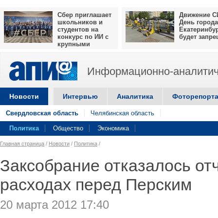
Сбер приглашает
Движение С
школьников и
День города
студентов на
Екатеринбу
конкурс по ИИ с
будет запр
крупными
призами
Информационно-аналитич
Новости
Интервью
Аналитика
Фоторепорт
Свердловская область
Челябинская область
Политика
Общество
Экономика
Главная страница
/
Новости
/
Политика
/
Заксобрание отказалось от
расходах перед Перским
20 марта 2012 17:40