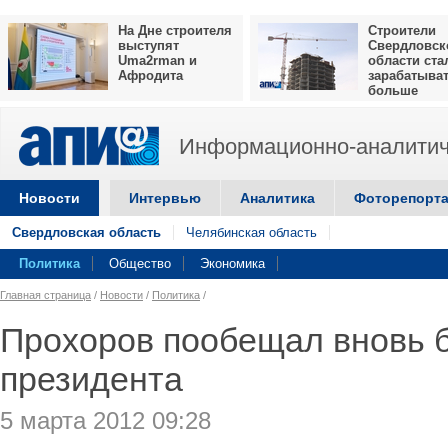
На Дне строителя
Строители
выступят
Свердловск
Uma2rman и
области ста
Афродита
зарабатыва
больше
Информационно-аналитич
Новости
Интервью
Аналитика
Фоторепорт
Свердловская область
Челябинская область
Политика
Общество
Экономика
Главная страница
/
Новости
/
Политика
/
Прохоров пообещал вновь б
президента
5 марта 2012 09:28