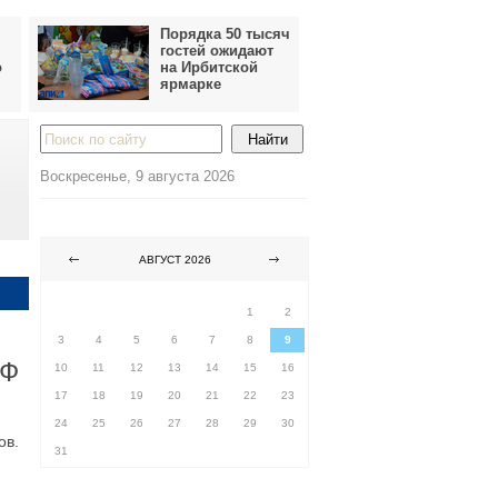
Порядка 50 тысяч
гостей ожидают
о
на Ирбитской
ярмарке
Воскресенье, 9 августа 2026
АВГУСТ 2026
ПН
ВТ
СР
ЧТ
ПТ
СБ
ВС
1
2
3
4
5
6
7
8
9
РФ
10
11
12
13
14
15
16
17
18
19
20
21
22
23
24
25
26
27
28
29
30
ов.
31