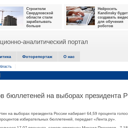
Строители
Нейросеть
Свердловской
Kandinsky будет
области стали
создавать виде
зарабатывать
для обучения
больше
роботов
ионно-аналитический портал
итика
Фоторепортаж
О нас
бласть
ов бюллетеней на выборах президента 
н на выборах президента России набирает 64,59 процента голос
процентов избирательных бюллетеней, передает «Лента.ру».
олучает 17,07 процента, самовыдвиженец Михаил Прохоров - 7,18