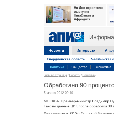
На Дне строителя
выступят
Uma2rman и
Афродита
Информац
Новости
Интервью
Анал
Свердловская область
Челябинская о
Политика
Общество
Экономика
Главная страница
/
Новости
/
Политика
/
Обработано 90 процент
5 марта 2012 09:19
МОСКВА. Премьер-министр Владимир Пути
Таковы данные ЦИК после обработки 90 
Представитель КПРФ Геннадий Зюганов п