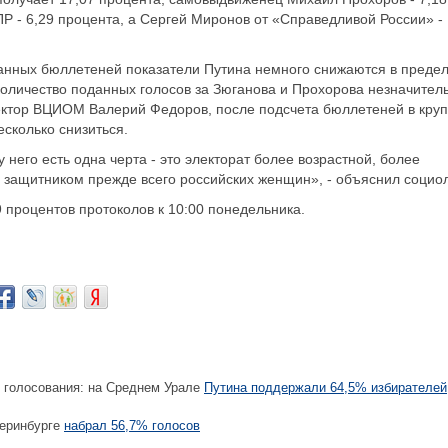
 - 6,29 процента, а Сергей Миронов от «Справедливой России» -
анных бюллетеней показатели Путина немного снижаются в преде
 количество поданных голосов за Зюганова и Прохорова незначител
ректор ВЦИОМ Валерий Федоров, после подсчета бюллетеней в кру
есколько снизиться.
 него есть одна черта - это электорат более возрастной, более
и защитником прежде всего российских женщин», - объяснил социол
процентов протоколов к 10:00 понедельника.
 голосования: на Среднем Урале
Путина поддержали 64,5% избирателей
еринбурге
набрал 56,7% голосов