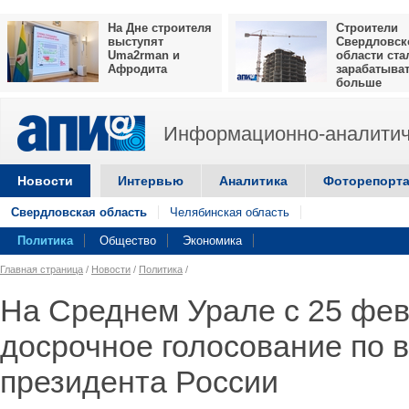
На Дне строителя
Строители
выступят
Свердловск
Uma2rman и
области ста
Афродита
зарабатыва
больше
Информационно-аналитич
Новости
Интервью
Аналитика
Фоторепорт
Свердловская область
Челябинская область
Политика
Общество
Экономика
Главная страница
/
Новости
/
Политика
/
На Среднем Урале с 25 фев
досрочное голосование по 
президента России