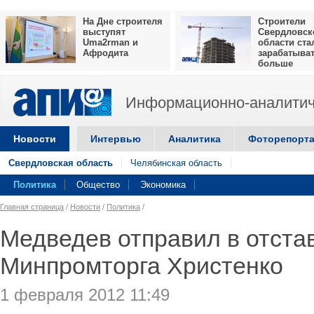
На Дне строителя
Строители
выступят
Свердловск
Uma2rman и
области ста
Афродита
зарабатыва
больше
Информационно-аналитич
Новости
Интервью
Аналитика
Фоторепорт
Свердловская область
Челябинская область
Политика
Общество
Экономика
Главная страница
/
Новости
/
Политика
/
Медведев отправил в отстав
Минпромторга Христенко
1 февраля 2012 11:49