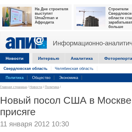
На Дне строителя
Строители
выступят
Свердловск
Uma2rman и
области ста
Афродита
зарабатыва
больше
Информационно-аналитич
Новости
Интервью
Аналитика
Фоторепорт
Свердловская область
Челябинская область
Политика
Общество
Экономика
Главная страница
/
Новости
/
Политика
/
Новый посол США в Москве
присяге
11 января 2012 10:30