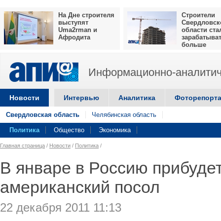
На Дне строителя
Строители
выступят
Свердловск
Uma2rman и
области ста
Афродита
зарабатыва
больше
Информационно-аналитич
Новости
Интервью
Аналитика
Фоторепорт
Свердловская область
Челябинская область
Политика
Общество
Экономика
Главная страница
/
Новости
/
Политика
/
В январе в Россию прибуде
американский посол
22 декабря 2011 11:13