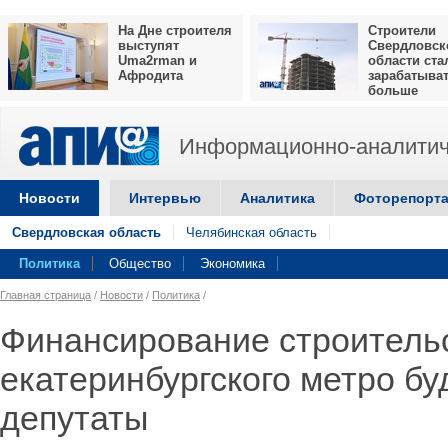
На Дне строителя
Строители
выступят
Свердловск
Uma2rman и
области ста
Афродита
зарабатыва
больше
Информационно-аналитич
Новости
Интервью
Аналитика
Фоторепорт
Свердловская область
Челябинская область
Политика
Общество
Экономика
Главная страница
/
Новости
/
Политика
/
Финансирование строитель
екатеринбургского метро б
депутаты